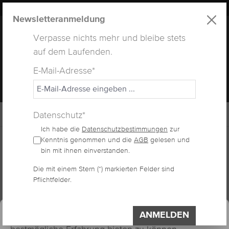
LUXUS
LASHES
® WEBSITE
alt springen
Newsletteranmeldung
Verpasse nichts mehr und bleibe stets
auf dem Laufenden.
E-Mail-Adresse*
MENÜ
Datenschutz*
Ich habe die
Datenschutzbestimmungen
zur
Home
Wimpernlifting
Kenntnis genommen und die
AGB
gelesen und
bin mit ihnen einverstanden.
Die mit einem Stern (*) markierten Felder sind
AUGENBRAUEN IN
Pflichtfelder.
essum
Datenschutzerklärung
SEIDENQUALITÄT
Cookie-Voreinstellungen
ANMELDEN
Diese Website verwendet Cookies, um eine