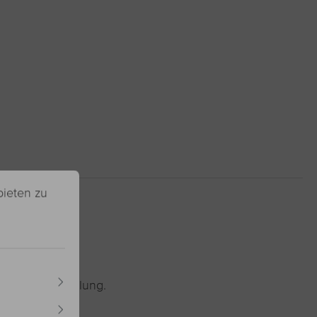
bieten zu
rnlifting-Behandlung.