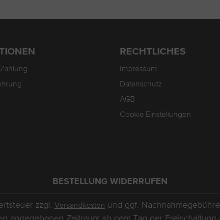
TIONEN
RECHTLICHES
 Zahlung
Impressum
ehrung
Datenschutz
AGB
Cookie Einstellungen
BESTELLUNG WIDERRUFEN
ertsteuer zzgl.
und ggf. Nachnahmegebühren
Versandkosten
den angegebenen Zeitraum ab dem Tag der Freischaltung auf