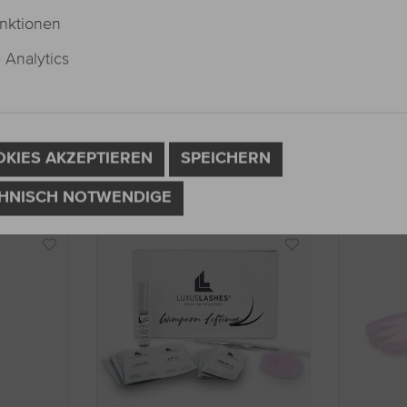
nktionen
Analytics
s eine einfache und sichere Platzierung der Wimpern auf 
 und liegt angenehm in der Hand, was eine komfortable An
ngen professionell und effizient durchführen.
OKIES AKZEPTIEREN
SPEICHERN
HNISCH NOTWENDIGE