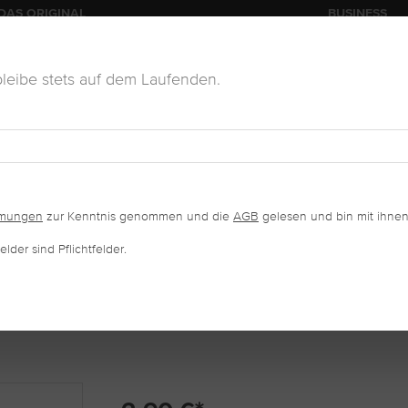
DAS ORIGINAL
BUSINESS
leibe stets auf dem Laufenden.
KOSMETIK
VERKAUFSWARE
SALONAUSSTATTUNG
mmungen
zur Kenntnis genommen und die
AGB
gelesen und bin mit ihnen
lder sind Pflichtfelder.