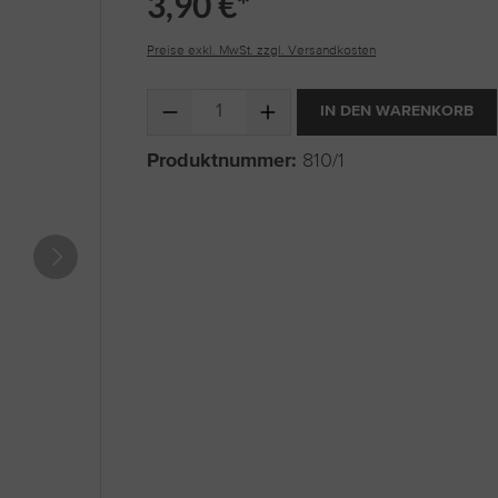
3,90 €*
Preise exkl. MwSt. zzgl. Versandkosten
Produkt Anzahl: Gib den gewünschten Wert ein 
IN DEN WARENKORB
Produktnummer:
810/1