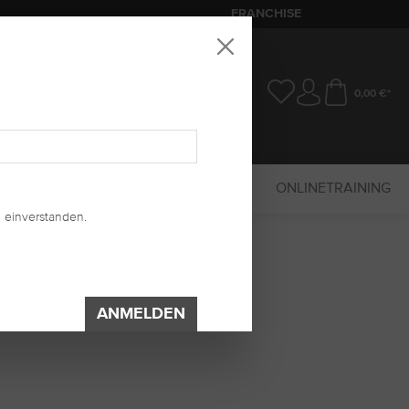
FRANCHISE
0,00 €*
SALE
MARKETING
UV-SYSTEM
ONLINETRAINING
 einverstanden.
ANMELDEN