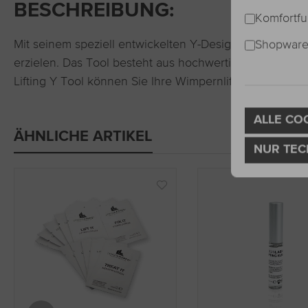
BESCHREIBUNG:
Komfortfu
Shopware 
Mit seinem speziell entwickelten Y-Design ermöglicht e
erzielen. Das Tool besteht aus hochwertigem Material
Lifting Y Tool können Sie Ihre Wimpernlifting-Behandlu
ALLE CO
ÄHNLICHE ARTIKEL
NUR TEC