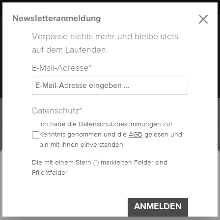
LUXUS
LASHES
® WEBSITE
alt springen
Newsletteranmeldung
Verpasse nichts mehr und bleibe stets
auf dem Laufenden.
E-Mail-Adresse*
MENÜ
Datenschutz*
Ich habe die
Datenschutzbestimmungen
zur
Home
Wimpernlifting
Kenntnis genommen und die
AGB
gelesen und
bin mit ihnen einverstanden.
essum
Datenschutzerklärung
Cookie-Voreinstellungen
Die mit einem Stern (*) markierten Felder sind
Diese Website verwendet Cookies, um eine
LIFTING PADS
Pflichtfelder.
bestmögliche Erfahrung bieten zu können.
Impressum
Datenschutzerklärung
SELBSTKLEBEND
ANMELDEN
Einstellungen