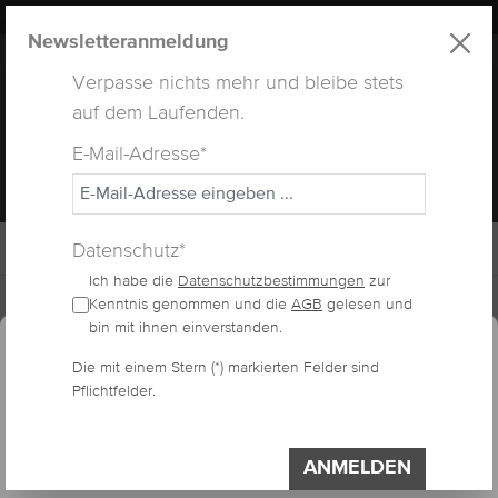
LUXUS
LASHES
® WEBSITE
alt springen
Newsletteranmeldung
Verpasse nichts mehr und bleibe stets
auf dem Laufenden.
E-Mail-Adresse*
MENÜ
Datenschutz*
Ich habe die
Datenschutzbestimmungen
zur
Home
Arbeitsmaterialien
WimpernPads
Kenntnis genommen und die
AGB
gelesen und
essum
Datenschutzerklärung
Cookie-Voreinstellungen
bin mit ihnen einverstanden.
Diese Website verwendet Cookies, um eine
Die mit einem Stern (*) markierten Felder sind
bestmögliche Erfahrung bieten zu können.
SILIKONPAD BLAU
Pflichtfelder.
Impressum
Datenschutzerklärung
Einstellungen
ANMELDEN
Bildergalerie überspringen