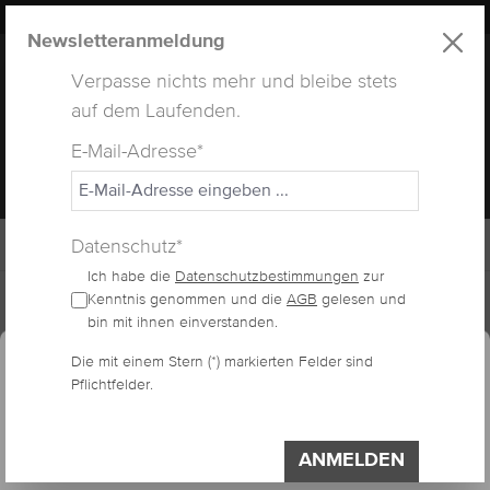
LUXUS
LASHES
® WEBSITE
alt springen
Newsletteranmeldung
Verpasse nichts mehr und bleibe stets
auf dem Laufenden.
E-Mail-Adresse*
MENÜ
Datenschutz*
Ich habe die
Datenschutzbestimmungen
zur
Home
Arbeitsmaterialien
Kenntnis genommen und die
AGB
gelesen und
bin mit ihnen einverstanden.
essum
Datenschutzerklärung
Cookie-Voreinstellungen
Die mit einem Stern (*) markierten Felder sind
Diese Website verwendet Cookies, um eine
TITAN PINZETTE
Pflichtfelder.
bestmögliche Erfahrung bieten zu können.
Impressum
Datenschutzerklärung
ECKIG
ANMELDEN
Einstellungen