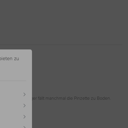
bieten zu
 Gerade als Anfänger fällt manchmal die Pinzette zu Boden.