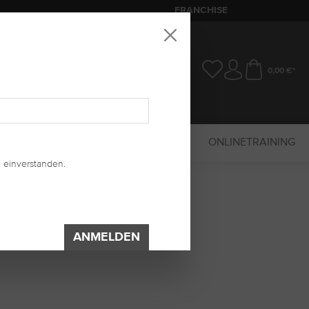
FRANCHISE
0,00 €*
SALE
MARKETING
UV-SYSTEM
ONLINETRAINING
 einverstanden.
ANMELDEN