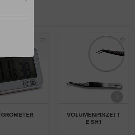
YGROMETER
VOLUMENPINZETT
E SH1