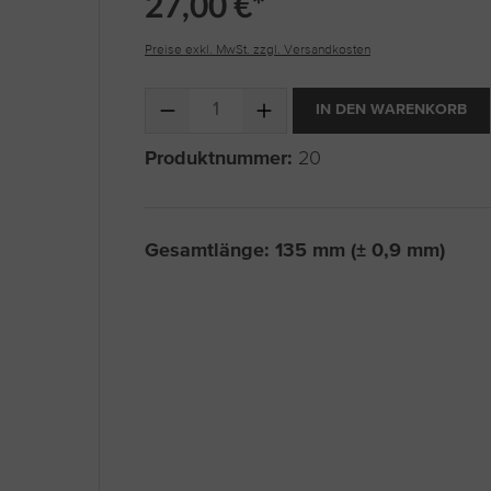
27,00 €*
Preise exkl. MwSt. zzgl. Versandkosten
Produkt Anzahl: Gib den gewünschten Wert ein 
IN DEN WARENKORB
Produktnummer:
20
Gesamtlänge: 135 mm (± 0,9 mm)