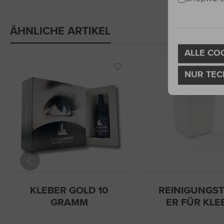
ÄHNLICHE ARTIKEL
ALLE CO
NUR TEC
KLEBER GOLD 10
REINIGUNGS
GRAMM
ER FÜR KLE