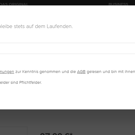
DAS ORIGINAL
BUSINESS
leibe stets auf dem Laufenden.
KOSMETIK
VERKAUFSWARE
SALONAUSSTATTUNG
mmungen
zur Kenntnis genommen und die
AGB
gelesen und bin mit ihnen
lder sind Pflichtfelder.
ERADE