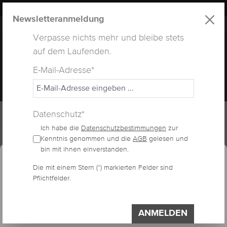
LUXUS
LASHES
® WEBSITE
alt springen
Newsletteranmeldung
Verpasse nichts mehr und bleibe stets
auf dem Laufenden.
E-Mail-Adresse*
MENÜ
Datenschutz*
Ich habe die
Datenschutzbestimmungen
zur
Home
Arbeitsmaterialien
Kenntnis genommen und die
AGB
gelesen und
essum
Datenschutzerklärung
Cookie-Voreinstellungen
bin mit ihnen einverstanden.
Diese Website verwendet Cookies, um eine
Die mit einem Stern (*) markierten Felder sind
bestmögliche Erfahrung bieten zu können.
KLEBERSTEIN
Pflichtfelder.
Impressum
Datenschutzerklärung
CRYSTAL
Einstellungen
ANMELDEN