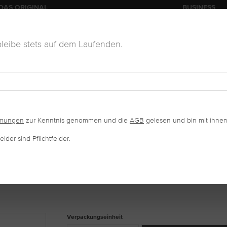
DAS ORIGINAL
BUSINESS
leibe stets auf dem Laufenden.
KOSMETIK
VERKAUFSWARE
SALONAUSSTATTUNG
mmungen
zur Kenntnis genommen und die
AGB
gelesen und bin mit ihnen
lder sind Pflichtfelder.
auswählen
Verpackungseinheit