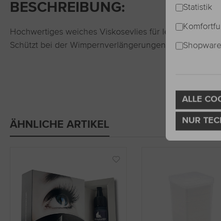
BESCHREIBUNG:
Statistik
Komfortfu
Hochwertiges weiches Viskosevlies für leichte Wisch
Shopware 
Schützt bei der Wimpernverlängerungen vor Hautkontak
ALLE CO
NUR TEC
ÄHNLICHE ARTIKEL