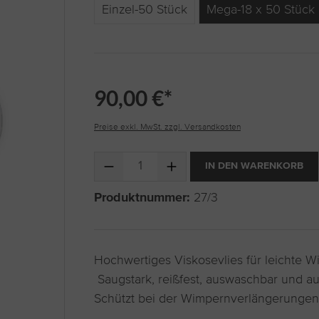
Einzel-50 Stück
Mega-18 x 50 Stück
90,00 €*
Preise exkl. MwSt. zzgl. Versandkosten
Produkt Anzahl: Gib den gewünschten Wert ein 
IN DEN WARENKORB
Produktnummer:
27/3
Hochwertiges Viskosevlies für leichte 
Saugstark, reißfest, auswaschbar und au
Schützt bei der Wimpernverlängerungen v