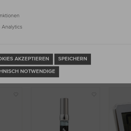
nktionen
vorgänge,
Saugstark, reißfest, auswaschbar und auswringba
Analytics
t und ist sanft zu der Haut.
OKIES AKZEPTIEREN
SPEICHERN
HNISCH NOTWENDIGE