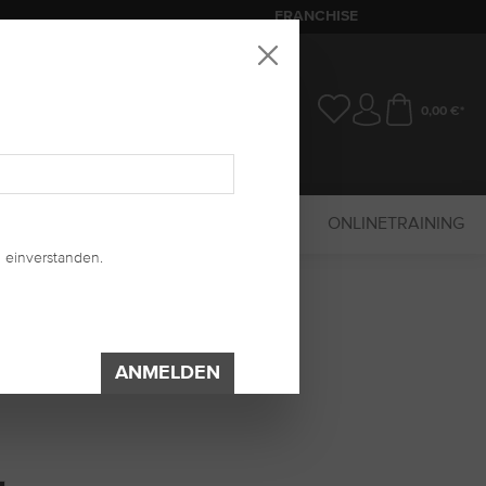
FRANCHISE
0,00 €*
SALE
MARKETING
UV-SYSTEM
ONLINETRAINING
 einverstanden.
ANMELDEN