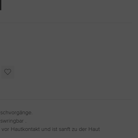
oder benutze die Schaltflächen um die Anzahl zu erhöhen oder zu r
Wischvorgänge.
swringbar .
or Hautkontakt und ist sanft zu der Haut