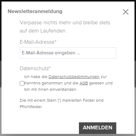
LUXUS
LASHES
® WEBSITE
alt springen
Newsletteranmeldung
Verpasse nichts mehr und bleibe stets
auf dem Laufenden.
E-Mail-Adresse*
MENÜ
Datenschutz*
Ich habe die
Datenschutzbestimmungen
zur
Home
Arbeitsmaterialien
Wimpern-Pinzetten
Kenntnis genommen und die
AGB
gelesen und
essum
Datenschutzerklärung
Cookie-Voreinstellungen
bin mit ihnen einverstanden.
Diese Website verwendet Cookies, um eine
Die mit einem Stern (*) markierten Felder sind
bestmögliche Erfahrung bieten zu können.
FOCONYES
Pflichtfelder.
Impressum
Datenschutzerklärung
PRÄZISIONSSCHERE
Einstellungen
ANMELDEN