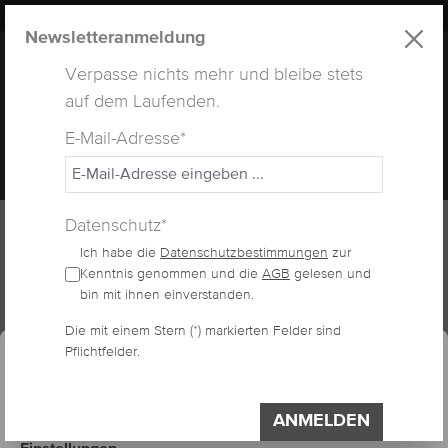
LUXUS
LASHES
® WEBSITE
alt springen
Newsletteranmeldung
Verpasse nichts mehr und bleibe stets
auf dem Laufenden.
E-Mail-Adresse*
MENÜ
Datenschutz*
Ich habe die
Datenschutzbestimmungen
zur
Home
Arbeitsmaterialien
Wimpern-Pinzetten
Kenntnis genommen und die
AGB
gelesen und
bin mit ihnen einverstanden.
essum
Datenschutzerklärung
Die mit einem Stern (*) markierten Felder sind
Cookie-Voreinstellungen
1.-VOLUMEN SLIM
Pflichtfelder.
Diese Website verwendet Cookies, um eine
bestmögliche Erfahrung bieten zu können.
PINZETTE 1
Impressum
Datenschutzerklärung
ANMELDEN