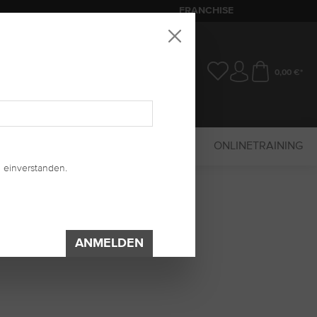
FRANCHISE
0,00 €*
SALE
MARKETING
UV-SYSTEM
ONLINETRAINING
 einverstanden.
ANMELDEN