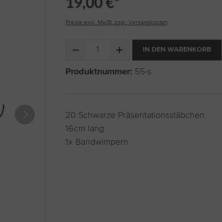
19,00 €*
Preise exkl. MwSt. zzgl. Versandkosten
Produkt Anzahl: Gib den gewünschten Wert ein 
IN DEN WARENKORB
Produktnummer:
55-s
20 Schwarze Präsentationsstäbchen
16cm lang
1x Bandwimpern