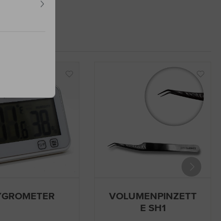
YGROMETER
VOLUMENPINZETT
E SH1