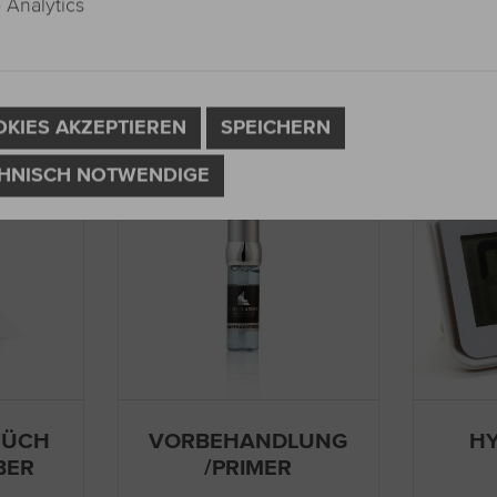
Analytics
OKIES AKZEPTIEREN
SPEICHERN
HNISCH NOTWENDIGE
TÜCH
VORBEHANDLUNG
H
BER
/PRIMER