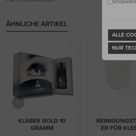
inkl. 1x Bandwimpern
Shopware 
ÄHNLICHE ARTIKEL
ALLE CO
NUR TEC
KLEBER GOLD 10
REINIGUNGS
GRAMM
ER FÜR KLE