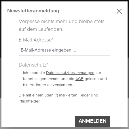
LUXUS
LASHES
® WEBSITE
alt springen
Newsletteranmeldung
Verpasse nichts mehr und bleibe stets
auf dem Laufenden.
E-Mail-Adresse*
MENÜ
Datenschutz*
Ich habe die
Datenschutzbestimmungen
zur
Home
Lashes
Seidenwimpern
Kenntnis genommen und die
AGB
gelesen und
bin mit ihnen einverstanden.
Die mit einem Stern (*) markierten Felder sind
essum
Datenschutzerklärung
Cookie-Voreinstellungen
WIMPERN IN SILK
Pflichtfelder.
Diese Website verwendet Cookies, um eine
(SEIDE) PBT
bestmögliche Erfahrung bieten zu können.
ANMELDEN
Impressum
Datenschutzerklärung