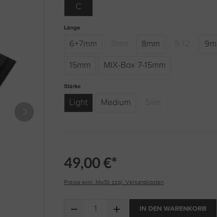
C
auswählen
Länge
6+7mm
7mm
8mm
9-12
9m
(Diese Option ist zurzeit nicht verfügbar
(Diese Option 
15mm
MIX-Box 7-15mm
auswählen
Stärke
Light
Medium
Slim
(Diese Option ist zurzeit n
49,00 €*
Preise exkl. MwSt. zzgl. Versandkosten
Produkt Anzahl: Gib den gewünschten Wert ein 
IN DEN WARENKORB