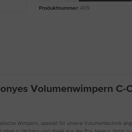
Produktnummer:
41/9
conyes Volumenwimpern C-C
etische Wimpern, speziell für unsere Volumentechnik ange
ideal zu fächern und direkt aus der Box heraus, fertig z