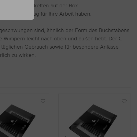
ch die Farbetiketten auf der Box.
 beste Werkzeug für Ihre Arbeit haben.
ht geschwungen sind, ähnlich der Form des Buchstabens
ie Wimpern leicht nach oben und außen hebt. Der C-
en täglichen Gebrauch sowie für besondere Anlässe
lich zu wirken.