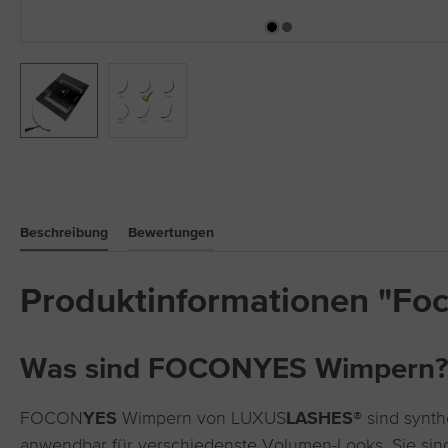
Beschreibung
Bewertungen
Produktinformationen "Fo
Was sind FOCONYES Wimpern?
FOCON
YES
Wimpern von LUXUS
LASHES®
sind synth
anwendbar für verschiedenste Volumen-Looks. Sie sind 