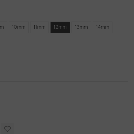
m
10mm
11mm
12mm
13mm
14mm
.)
ist zurzeit nicht verfügbar.)
icht verfügbar.)
oder benutze die Schaltflächen um die Anzahl zu erhöhen oder zu r