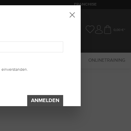
FRANCHISE
0,00 €*
SALE
MARKETING
UV-SYSTEM
ONLINETRAINING
 einverstanden.
ANMELDEN