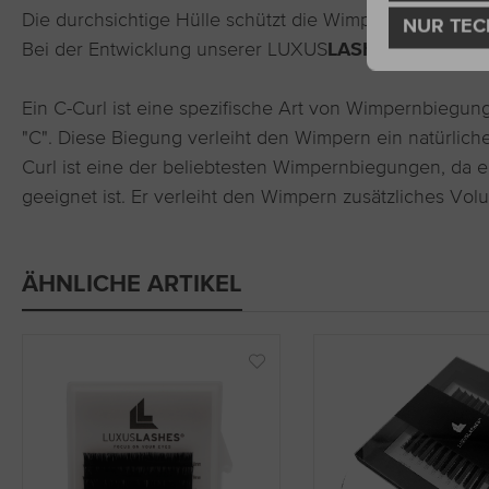
Die durchsichtige Hülle schützt die Wimpern vor Staub 
NUR TEC
Bei der Entwicklung unserer LUXUS
LASHES®
Wimpernb
Ein C-Curl ist eine spezifische Art von Wimpernbiegun
"C". Diese Biegung verleiht den Wimpern ein natürlic
Curl ist eine der beliebtesten Wimpernbiegungen, da e
geeignet ist. Er verleiht den Wimpern zusätzliches Vo
ÄHNLICHE ARTIKEL