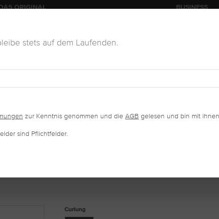
DAS ORIGINAL
BUSINESS
leibe stets auf dem Laufenden.
KOSMETIK
VERKAUFSWARE
SALONAUSSTATTUNG
mmungen
zur Kenntnis genommen und die
AGB
gelesen und bin mit ihnen
lder sind Pflichtfelder.
IMPERN C-CURL
auswählen
Curlung