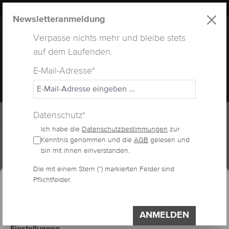
LUXUS
LASHES
® WEBSITE
alt springen
Newsletteranmeldung
Verpasse nichts mehr und bleibe stets
auf dem Laufenden.
E-Mail-Adresse*
MENÜ
Datenschutz*
Ich habe die
Datenschutzbestimmungen
zur
Home
Lashes
Seidenwimpern
Kenntnis genommen und die
AGB
gelesen und
bin mit ihnen einverstanden.
essum
Datenschutzerklärung
Die mit einem Stern (*) markierten Felder sind
Cookie-Voreinstellungen
SEIDENWIMPERN B-
Pflichtfelder.
Diese Website verwendet Cookies, um eine
bestmögliche Erfahrung bieten zu können.
CURL
Impressum
Datenschutzerklärung
ANMELDEN
Einstellungen