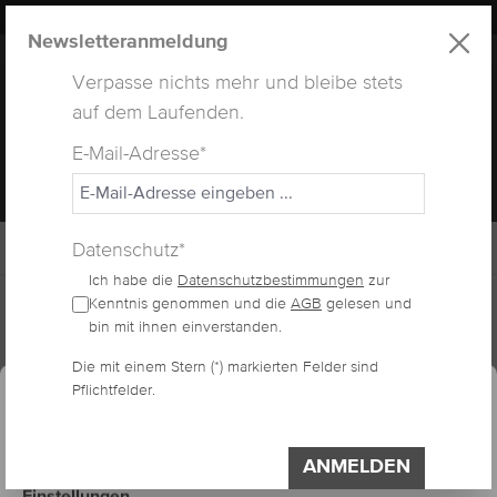
LUXUS
LASHES
® WEBSITE
alt springen
Newsletteranmeldung
Verpasse nichts mehr und bleibe stets
auf dem Laufenden.
E-Mail-Adresse*
MENÜ
Datenschutz*
Ich habe die
Datenschutzbestimmungen
zur
Home
Lashes
Nerzwimpern
Kenntnis genommen und die
AGB
gelesen und
bin mit ihnen einverstanden.
essum
Datenschutzerklärung
Die mit einem Stern (*) markierten Felder sind
Cookie-Voreinstellungen
NERZWIMPERN C-
Pflichtfelder.
Diese Website verwendet Cookies, um eine
bestmögliche Erfahrung bieten zu können.
CURL
Impressum
Datenschutzerklärung
ANMELDEN
Einstellungen