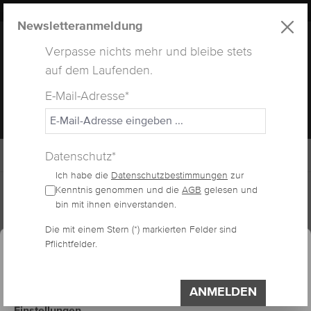
LUXUS
LASHES
® WEBSITE
alt springen
Newsletteranmeldung
Verpasse nichts mehr und bleibe stets
auf dem Laufenden.
E-Mail-Adresse*
MENÜ
Datenschutz*
Ich habe die
Datenschutzbestimmungen
zur
Home
Lashes
Nerzwimpern
Kenntnis genommen und die
AGB
gelesen und
bin mit ihnen einverstanden.
essum
Datenschutzerklärung
Die mit einem Stern (*) markierten Felder sind
Cookie-Voreinstellungen
NERZWIMPERN C-
Pflichtfelder.
Diese Website verwendet Cookies, um eine
bestmögliche Erfahrung bieten zu können.
CURL
Impressum
Datenschutzerklärung
ANMELDEN
Einstellungen