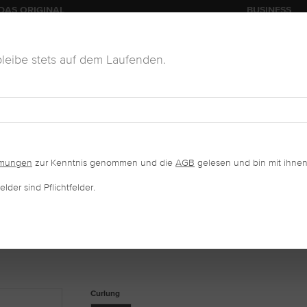
DAS ORIGINAL
BUSINESS
leibe stets auf dem Laufenden.
KOSMETIK
VERKAUFSWARE
SALONAUSSTATTUNG
mmungen
zur Kenntnis genommen und die
AGB
gelesen und bin mit ihnen
lder sind Pflichtfelder.
-16 REIHEN
auswählen
Curlung