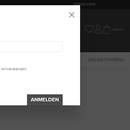
FRANCHISE
0,00 €*
SALE
MARKETING
UV-SYSTEM
ONLINETRAINING
 einverstanden.
ANMELDEN