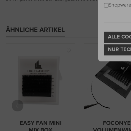
Shopware 
ÄHNLICHE ARTIKEL
ALLE CO
NUR TEC
EASY FAN MINI
FOCONYE
MIX BOX
VOLUMENWI