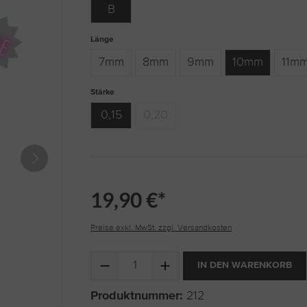
B
auswählen
Länge
7mm
8mm
9mm
10mm
11m
auswählen
Stärke
0,15
0,20
(Diese Option ist zurzeit nicht verfügbar.)
19,90 €*
Preise exkl. MwSt. zzgl. Versandkosten
Produkt Anzahl: Gib den gewünschten Wert ein 
IN DEN WARENKORB
Produktnummer:
212