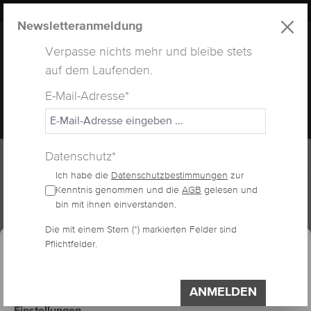
LUXUS
LASHES
® WEBSITE
alt springen
Newsletteranmeldung
Verpasse nichts mehr und bleibe stets
auf dem Laufenden.
E-Mail-Adresse*
MENÜ
Datenschutz*
Ich habe die
Datenschutzbestimmungen
zur
Home
Lashes
Nerzwimpern
Kenntnis genommen und die
AGB
gelesen und
bin mit ihnen einverstanden.
essum
Datenschutzerklärung
Die mit einem Stern (*) markierten Felder sind
Cookie-Voreinstellungen
NERZWIMPERN B-
Pflichtfelder.
Diese Website verwendet Cookies, um eine
bestmögliche Erfahrung bieten zu können.
CURL-16 REIHEN
Impressum
Datenschutzerklärung
ANMELDEN
Einstellungen