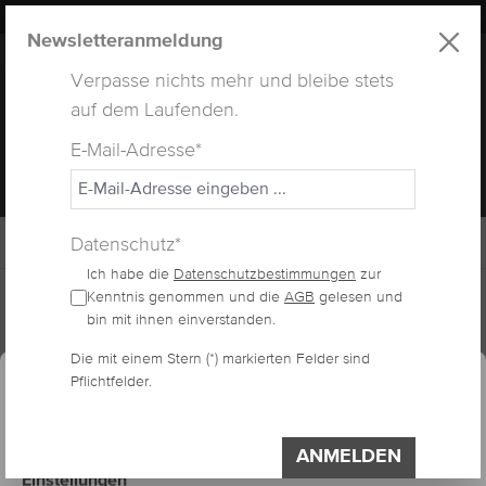
LUXUS
LASHES
® WEBSITE
alt springen
Newsletteranmeldung
Verpasse nichts mehr und bleibe stets
auf dem Laufenden.
E-Mail-Adresse*
MENÜ
Datenschutz*
Ich habe die
Datenschutzbestimmungen
zur
Home
Lashes
Kenntnis genommen und die
AGB
gelesen und
bin mit ihnen einverstanden.
essum
Datenschutzerklärung
Cookie-Voreinstellungen
Die mit einem Stern (*) markierten Felder sind
NERZWIMPERN B-
Pflichtfelder.
Diese Website verwendet Cookies, um eine
bestmögliche Erfahrung bieten zu können.
CURL
Impressum
Datenschutzerklärung
ANMELDEN
Einstellungen