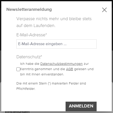
LUXUS
LASHES
® WEBSITE
alt springen
Newsletteranmeldung
Verpasse nichts mehr und bleibe stets
auf dem Laufenden.
E-Mail-Adresse*
MENÜ
Datenschutz*
Ich habe die
Datenschutzbestimmungen
zur
Home
Lashes
Volumen Wimpern
Kenntnis genommen und die
AGB
gelesen und
bin mit ihnen einverstanden.
essum
Datenschutzerklärung
Cookie-Voreinstellungen
Die mit einem Stern (*) markierten Felder sind
FOCONYES C-CURL
Pflichtfelder.
Diese Website verwendet Cookies, um eine
bestmögliche Erfahrung bieten zu können.
(MEDIUM)
Impressum
Datenschutzerklärung
ANMELDEN
Einstellungen