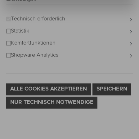
O-CURL
Technisch erforderlich
Bildergalerie überspringen
Statistik
Komfortfunktionen
Shopware Analytics
ALLE COOKIES AKZEPTIEREN
SPEICHERN
NUR TECHNISCH NOTWENDIGE