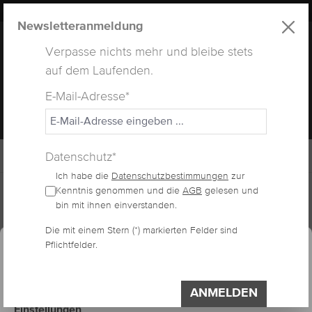
LUXUS
LASHES
® WEBSITE
alt springen
Newsletteranmeldung
Verpasse nichts mehr und bleibe stets
auf dem Laufenden.
E-Mail-Adresse*
MENÜ
Datenschutz*
Ich habe die
Datenschutzbestimmungen
zur
Home
Lashes
Kenntnis genommen und die
AGB
gelesen und
bin mit ihnen einverstanden.
essum
Datenschutzerklärung
Die mit einem Stern (*) markierten Felder sind
Cookie-Voreinstellungen
FOCONYES
Pflichtfelder.
Diese Website verwendet Cookies, um eine
bestmögliche Erfahrung bieten zu können.
VOLUMENWIMPERN
Impressum
Datenschutzerklärung
ANMELDEN
Einstellungen