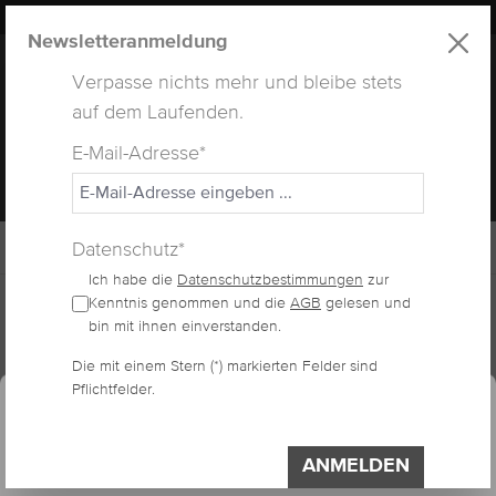
LUXUS
LASHES
® WEBSITE
alt springen
Newsletteranmeldung
Verpasse nichts mehr und bleibe stets
auf dem Laufenden.
E-Mail-Adresse*
MENÜ
Datenschutz*
Ich habe die
Datenschutzbestimmungen
zur
Home
Lashes
Kenntnis genommen und die
AGB
gelesen und
bin mit ihnen einverstanden.
Die mit einem Stern (*) markierten Felder sind
essum
Datenschutzerklärung
Cookie-Voreinstellungen
FOCONYES
Pflichtfelder.
Diese Website verwendet Cookies, um eine
VOLUMENWIMPERN
bestmögliche Erfahrung bieten zu können.
ANMELDEN
Impressum
Datenschutzerklärung