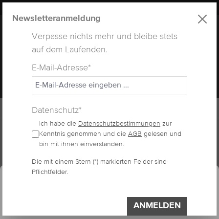
LUXUS
LASHES
® WEBSITE
alt springen
Newsletteranmeldung
Verpasse nichts mehr und bleibe stets
auf dem Laufenden.
E-Mail-Adresse*
MENÜ
Datenschutz*
Ich habe die
Datenschutzbestimmungen
zur
Home
Lashes
Kenntnis genommen und die
AGB
gelesen und
bin mit ihnen einverstanden.
Die mit einem Stern (*) markierten Felder sind
essum
Datenschutzerklärung
Cookie-Voreinstellungen
FOCONYES
Pflichtfelder.
Diese Website verwendet Cookies, um eine
VOLUMENWIMPERN
bestmögliche Erfahrung bieten zu können.
ANMELDEN
Impressum
Datenschutzerklärung