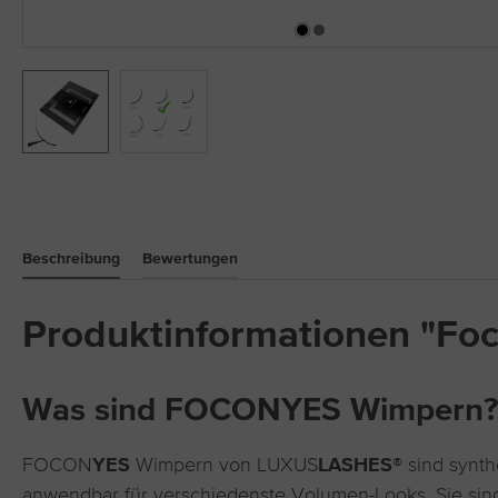
Beschreibung
Bewertungen
Produktinformationen "Fo
Was sind FOCONYES Wimpern?
FOCON
YES
Wimpern von LUXUS
LASHES®
sind synth
anwendbar für verschiedenste Volumen-Looks. Sie sind 