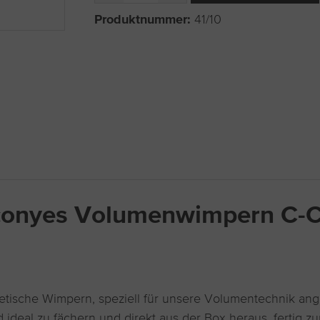
Produktnummer:
41/10
conyes Volumenwimpern C-C
etische Wimpern, speziell für unsere Volumentechnik ange
ideal zu fächern und direkt aus der Box heraus, fertig z