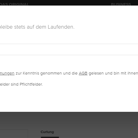
DAS ORIGINAL
BUSINESS
leibe stets auf dem Laufenden.
KOSMETIK
VERKAUFSWARE
SALONAUSSTATTUNG
mmungen
zur Kenntnis genommen und die
AGB
gelesen und bin mit ihnen
lder sind Pflichtfelder.
IMPERN C-CURL
auswählen
Curlung