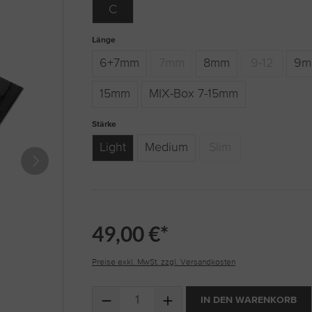
C
auswählen
Länge
6+7mm
7mm
8mm
9-12
9m
(Diese Option ist zurzeit nicht verfügbar
(Diese Option 
15mm
MIX-Box 7-15mm
auswählen
Stärke
Light
Medium
Slim
(Diese Option ist zurzeit n
49,00 €*
Preise exkl. MwSt. zzgl. Versandkosten
Produkt Anzahl: Gib den gewünschten Wert ein 
IN DEN WARENKORB