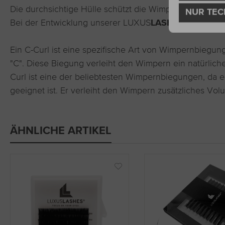
Die durchsichtige Hülle schützt die Wimpern vor Staub 
NUR TEC
Bei der Entwicklung unserer LUXUS
LASHES®
Wimpernb
Ein C-Curl ist eine spezifische Art von Wimpernbiegun
"C". Diese Biegung verleiht den Wimpern ein natürlic
Curl ist eine der beliebtesten Wimpernbiegungen, da e
geeignet ist. Er verleiht den Wimpern zusätzliches Vo
ÄHNLICHE ARTIKEL