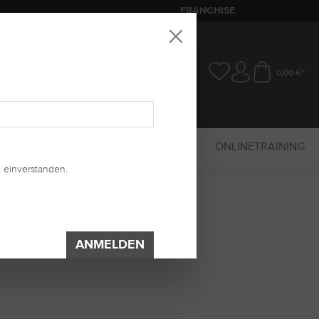
FRANCHISE
0,00 €*
SALE
MARKETING
UV-SYSTEM
ONLINETRAINING
 einverstanden.
ANMELDEN