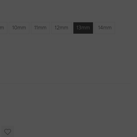
m
10mm
11mm
12mm
13mm
14mm
.)
ist zurzeit nicht verfügbar.)
icht verfügbar.)
oder benutze die Schaltflächen um die Anzahl zu erhöhen oder zu r