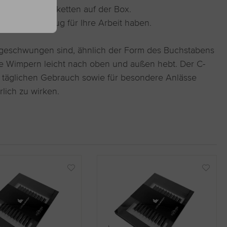
ch die Farbetiketten auf der Box.
 beste Werkzeug für Ihre Arbeit haben.
ht geschwungen sind, ähnlich der Form des Buchstabens
ie Wimpern leicht nach oben und außen hebt. Der C-
en täglichen Gebrauch sowie für besondere Anlässe
lich zu wirken.