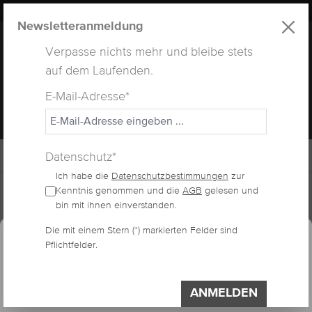
LUXUS
LASHES
® WEBSITE
alt springen
Newsletteranmeldung
Verpasse nichts mehr und bleibe stets
auf dem Laufenden.
E-Mail-Adresse*
MENÜ
Datenschutz*
Ich habe die
Datenschutzbestimmungen
zur
Home
Lashes
Flat Lashes
Kenntnis genommen und die
AGB
gelesen und
bin mit ihnen einverstanden.
essum
Datenschutzerklärung
Cookie-Voreinstellungen
Die mit einem Stern (*) markierten Felder sind
Diese Website verwendet Cookies, um eine
FLAT LASHES C-CURL
Pflichtfelder.
bestmögliche Erfahrung bieten zu können.
Impressum
Datenschutzerklärung
ANMELDEN
Einstellungen
Bildergalerie überspringen