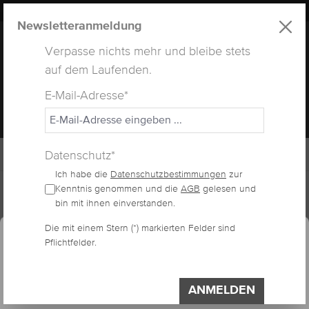
LUXUS
LASHES
® WEBSITE
alt springen
Newsletteranmeldung
Verpasse nichts mehr und bleibe stets
auf dem Laufenden.
E-Mail-Adresse*
MENÜ
Datenschutz*
Ich habe die
Datenschutzbestimmungen
zur
Home
Lashes
Flat Lashes
Kenntnis genommen und die
AGB
gelesen und
bin mit ihnen einverstanden.
essum
Datenschutzerklärung
Cookie-Voreinstellungen
Die mit einem Stern (*) markierten Felder sind
Diese Website verwendet Cookies, um eine
FLAT LASHES C-CURL
Pflichtfelder.
bestmögliche Erfahrung bieten zu können.
Impressum
Datenschutzerklärung
ANMELDEN
Einstellungen
Bildergalerie überspringen