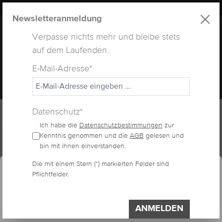
LUXUS
LASHES
® WEBSITE
alt springen
Newsletteranmeldung
Verpasse nichts mehr und bleibe stets
auf dem Laufenden.
E-Mail-Adresse*
MENÜ
Datenschutz*
Ich habe die
Datenschutzbestimmungen
zur
Home
Lashes
Flat Lashes
Kenntnis genommen und die
AGB
gelesen und
bin mit ihnen einverstanden.
essum
Datenschutzerklärung
Cookie-Voreinstellungen
Die mit einem Stern (*) markierten Felder sind
Diese Website verwendet Cookies, um eine
FLAT LASHES C-CURL
Pflichtfelder.
bestmögliche Erfahrung bieten zu können.
Impressum
Datenschutzerklärung
ANMELDEN
Einstellungen
Bildergalerie überspringen