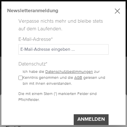
LUXUS
LASHES
® WEBSITE
alt springen
Newsletteranmeldung
Verpasse nichts mehr und bleibe stets
auf dem Laufenden.
E-Mail-Adresse*
MENÜ
Datenschutz*
Ich habe die
Datenschutzbestimmungen
zur
Home
Lashes
Fertig Fächer
Kenntnis genommen und die
AGB
gelesen und
bin mit ihnen einverstanden.
essum
Datenschutzerklärung
Die mit einem Stern (*) markierten Felder sind
Cookie-Voreinstellungen
FERTIGE FÄCHER 7D
Pflichtfelder.
Diese Website verwendet Cookies, um eine
bestmögliche Erfahrung bieten zu können.
Impressum
Datenschutzerklärung
ANMELDEN
Bildergalerie überspringen