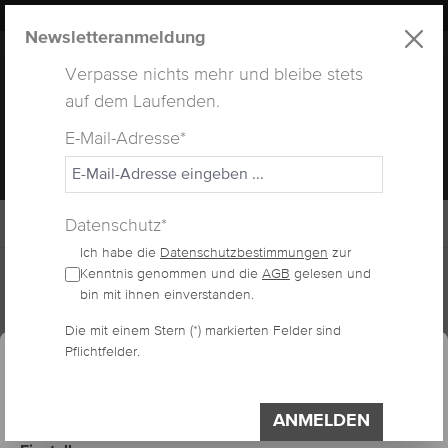
LUXUS
LASHES
® WEBSITE
alt springen
Newsletteranmeldung
Verpasse nichts mehr und bleibe stets
auf dem Laufenden.
E-Mail-Adresse*
MENÜ
Datenschutz*
Ich habe die
Datenschutzbestimmungen
zur
Home
Lashes
Fertig Fächer
Kenntnis genommen und die
AGB
gelesen und
bin mit ihnen einverstanden.
essum
Datenschutzerklärung
Die mit einem Stern (*) markierten Felder sind
Cookie-Voreinstellungen
FERTIGE FÄCHER 7D
Pflichtfelder.
Diese Website verwendet Cookies, um eine
bestmögliche Erfahrung bieten zu können.
Impressum
Datenschutzerklärung
ANMELDEN
Bildergalerie überspringen