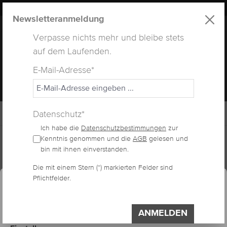
LUXUS
LASHES
® WEBSITE
alt springen
Newsletteranmeldung
Verpasse nichts mehr und bleibe stets
auf dem Laufenden.
E-Mail-Adresse*
MENÜ
Datenschutz*
Ich habe die
Datenschutzbestimmungen
zur
Home
Lashes
Fertig Fächer
Kenntnis genommen und die
AGB
gelesen und
bin mit ihnen einverstanden.
essum
Datenschutzerklärung
Die mit einem Stern (*) markierten Felder sind
Cookie-Voreinstellungen
FERTIGE FÄCHER 7D
Pflichtfelder.
Diese Website verwendet Cookies, um eine
bestmögliche Erfahrung bieten zu können.
Impressum
Datenschutzerklärung
ANMELDEN
Bildergalerie überspringen