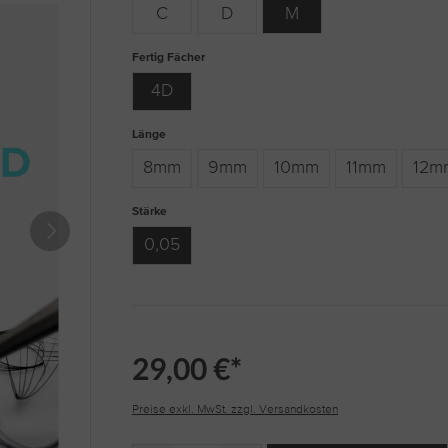
C
D
M
auswählen
Fertig Fächer
4D
auswählen
Länge
8mm
9mm
10mm
11mm
12m
auswählen
Stärke
0,05
29,00 €*
Preise exkl. MwSt. zzgl. Versandkosten