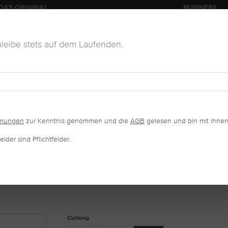
DAS ORIGINAL
BUSINESS
leibe stets auf dem Laufenden.
KOSMETIK
VERKAUFSWARE
SALONAUSSTATTUNG
mmungen
zur Kenntnis genommen und die
AGB
gelesen und bin mit ihnen
lder sind Pflichtfelder.
auswählen
Curlung