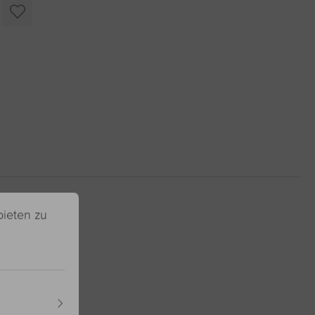
oder benutze die Schaltflächen um die Anzahl zu erhöhen oder zu r
bieten zu