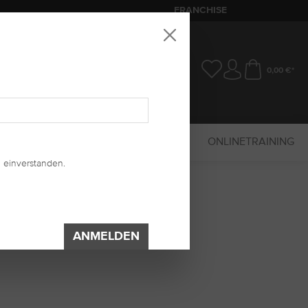
FRANCHISE
0,00 €*
SALE
MARKETING
UV-SYSTEM
ONLINETRAINING
 einverstanden.
ANMELDEN