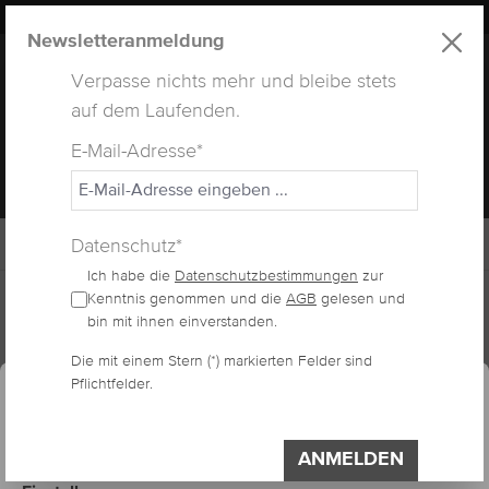
LUXUS
LASHES
® WEBSITE
alt springen
Newsletteranmeldung
Verpasse nichts mehr und bleibe stets
auf dem Laufenden.
E-Mail-Adresse*
MENÜ
Datenschutz*
Ich habe die
Datenschutzbestimmungen
zur
Home
Lashes
Fertig Fächer
Kenntnis genommen und die
AGB
gelesen und
bin mit ihnen einverstanden.
essum
Datenschutzerklärung
Die mit einem Stern (*) markierten Felder sind
Cookie-Voreinstellungen
FERTIGE FÄCHER 4D
Pflichtfelder.
Diese Website verwendet Cookies, um eine
bestmögliche Erfahrung bieten zu können.
Impressum
Datenschutzerklärung
ANMELDEN
Bildergalerie überspringen