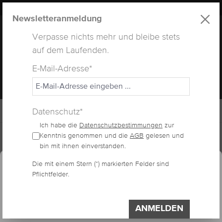
LUXUS
LASHES
® WEBSITE
alt springen
Newsletteranmeldung
Verpasse nichts mehr und bleibe stets
auf dem Laufenden.
E-Mail-Adresse*
MENÜ
Datenschutz*
Ich habe die
Datenschutzbestimmungen
zur
Home
Lashes
Kenntnis genommen und die
AGB
gelesen und
bin mit ihnen einverstanden.
essum
Datenschutzerklärung
Cookie-Voreinstellungen
Die mit einem Stern (*) markierten Felder sind
Diese Website verwendet Cookies, um eine
FARBWIMPERN HELL
Pflichtfelder.
bestmögliche Erfahrung bieten zu können.
Impressum
Datenschutzerklärung
ANMELDEN
Einstellungen
Bildergalerie überspringen