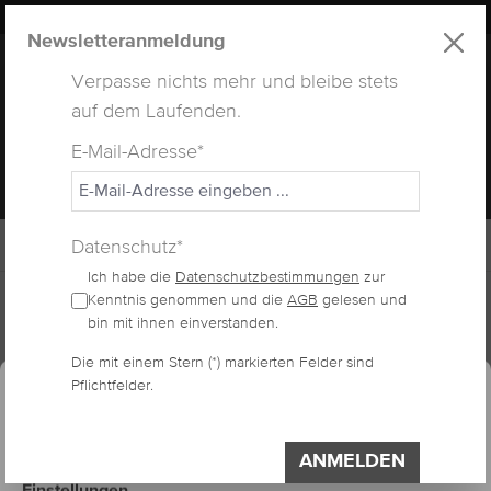
LUXUS
LASHES
® WEBSITE
alt springen
Newsletteranmeldung
Verpasse nichts mehr und bleibe stets
auf dem Laufenden.
E-Mail-Adresse*
MENÜ
Datenschutz*
Ich habe die
Datenschutzbestimmungen
zur
Home
Lashes
Double Layer Easy Fan
Kenntnis genommen und die
AGB
gelesen und
bin mit ihnen einverstanden.
essum
Datenschutzerklärung
Die mit einem Stern (*) markierten Felder sind
Cookie-Voreinstellungen
DOUBLE LAYER EASY
Pflichtfelder.
Diese Website verwendet Cookies, um eine
bestmögliche Erfahrung bieten zu können.
FAN D-CURL
Impressum
Datenschutzerklärung
ANMELDEN
Einstellungen