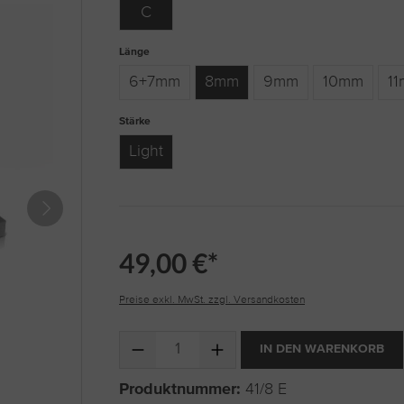
C
auswählen
Länge
6+7mm
8mm
9mm
10mm
1
auswählen
Stärke
Light
49,00 €*
Preise exkl. MwSt. zzgl. Versandkosten
Produkt Anzahl: Gib den gewünschten Wert ein 
IN DEN WARENKORB
Produktnummer:
41/8 E