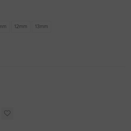
1mm
12mm
13mm
oder benutze die Schaltflächen um die Anzahl zu erhöhen oder zu r