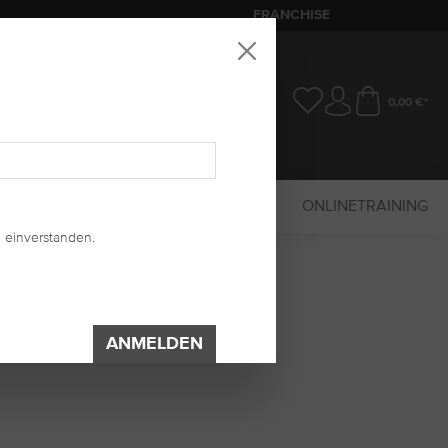
FRANCHISE
0,00 €*
SALE
MARKETING
UV-SYSTEM
ONLINETRAINING
 einverstanden.
ANMELDEN