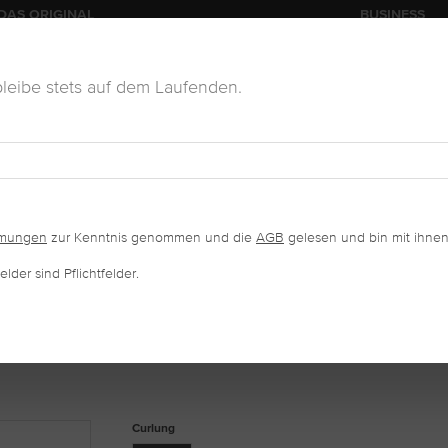
DAS ORIGINAL
BUSINESS
leibe stets auf dem Laufenden.
KOSMETIK
VERKAUFSWARE
SALONAUSSTATTUNG
mmungen
zur Kenntnis genommen und die
AGB
gelesen und bin mit ihnen
lder sind Pflichtfelder.
FAN C-CURL
auswählen
Curlung