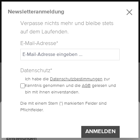
LUXUS
LASHES
® WEBSITE
alt springen
Newsletteranmeldung
Verpasse nichts mehr und bleibe stets
auf dem Laufenden.
E-Mail-Adresse*
MENÜ
Datenschutz*
Ich habe die
Datenschutzbestimmungen
zur
Home
Lashes
Flat Lashes
Kenntnis genommen und die
AGB
gelesen und
bin mit ihnen einverstanden.
essum
Datenschutzerklärung
Cookie-Voreinstellungen
Die mit einem Stern (*) markierten Felder sind
FLAT LASHES D-CURL
Pflichtfelder.
Diese Website verwendet Cookies, um eine
bestmögliche Erfahrung bieten zu können.
Impressum
Datenschutzerklärung
ANMELDEN
Einstellungen
Bildergalerie überspringen