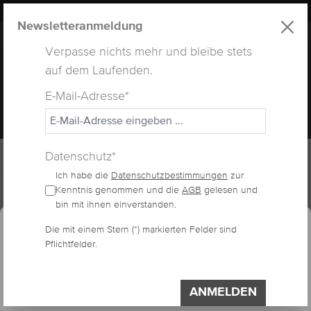
LUXUS
LASHES
® WEBSITE
alt springen
Newsletteranmeldung
Verpasse nichts mehr und bleibe stets
auf dem Laufenden.
E-Mail-Adresse*
MENÜ
Datenschutz*
Ich habe die
Datenschutzbestimmungen
zur
Home
Sale
Kenntnis genommen und die
AGB
gelesen und
essum
Datenschutzerklärung
bin mit ihnen einverstanden.
Cookie-Voreinstellungen
Diese Website verwendet Cookies, um eine
Die mit einem Stern (*) markierten Felder sind
T-SHIRT "WENN DAS
Pflichtfelder.
bestmögliche Erfahrung bieten zu können.
Impressum
Datenschutzerklärung
DIE LÖSUNG IST...
Einstellungen
ANMELDEN