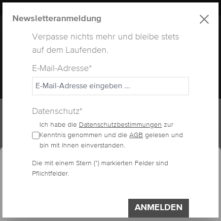
LUXUS
LASHES
® WEBSITE
alt springen
Newsletteranmeldung
Verpasse nichts mehr und bleibe stets
auf dem Laufenden.
E-Mail-Adresse*
MENÜ
Datenschutz*
Ich habe die
Datenschutzbestimmungen
zur
Home
Sale
Kenntnis genommen und die
AGB
gelesen und
essum
Datenschutzerklärung
bin mit ihnen einverstanden.
Cookie-Voreinstellungen
Diese Website verwendet Cookies, um eine
Die mit einem Stern (*) markierten Felder sind
T-SHIRT "WENN DAS
Pflichtfelder.
bestmögliche Erfahrung bieten zu können.
Impressum
Datenschutzerklärung
DIE LÖSUNG IST...
Einstellungen
ANMELDEN