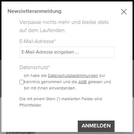
LUXUS
LASHES
® WEBSITE
alt springen
Newsletteranmeldung
Verpasse nichts mehr und bleibe stets
auf dem Laufenden.
E-Mail-Adresse*
MENÜ
Datenschutz*
Ich habe die
Datenschutzbestimmungen
zur
Home
Sale
Kenntnis genommen und die
AGB
gelesen und
bin mit ihnen einverstanden.
essum
Datenschutzerklärung
Cookie-Voreinstellungen
Die mit einem Stern (*) markierten Felder sind
MINERAL MAKEUP
Pflichtfelder.
Diese Website verwendet Cookies, um eine
bestmögliche Erfahrung bieten zu können.
Impressum
Datenschutzerklärung
ANMELDEN
Einstellungen
Bildergalerie überspringen